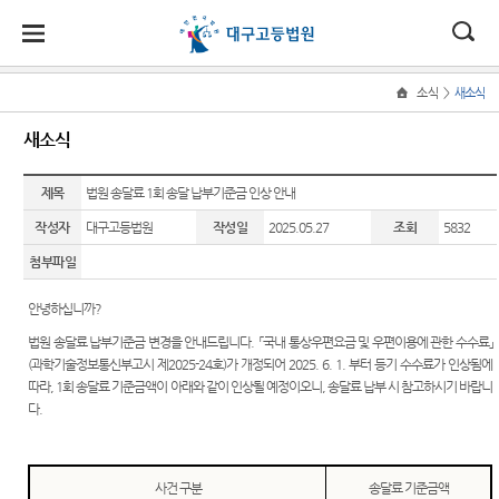
대
소
나
>
소식
새소식
Home
법
한
송
홀
법원
소식
민원
정보
소통
새소식
원
소개
소
민
안
로
소
새소식
민원안
사건검
법원에
식
개
제목
법원장
내
색
바란다
법원 송달료 1회 송달 납부기준금 인상 안내
민
국
내
소
우리법
인사말
원
작성자
대구고등법원
작성일
2025.05.27
조회
5832
원 주요
법률상
판결서
아이디
정
법
마
송
연혁
판결
담안내
사본 제
어 공모
보
첨부파일
공신청
소
원
당
조직 및
법원게
자주묻
칭찬합
통
안녕하십니까?
전화번
시판
는질문
니다
(구
호
판결서
법원 송달료 납부기준금 변경을 안내드립니다. 「국내 통상우편요금 및 우편이용에 관한 수수료」
포토뉴
유관기
우리법
인터넷
전
(과학기술정보통신부고시 제2025-24호)가 개정되어 2025. 6. 1. 부터 등기 수수료가 인상됨에
대구고
스
관안내
원 친절
열람
따라, 1회 송달료 기준금액이 아래와 같이 인상될 예정이오니, 송달료 납부 시 참고하시기 바랍니
등법원
공무원
자
다.
E-mail
민사조
의 기능
Club
정안내
부패행
민
각급법
재판개
위신고
원안내
재판기
원
정 및 법
사건 구분
송달료 기준금액