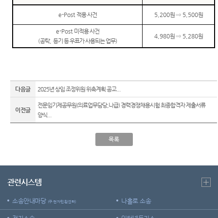
록열람
행동강
정안내
센
복사예
령위반
e-Post
적용 사건
5,200
원
⇒
5,500
원
관할구
약
신고상
터)
역
담
e-Post
미적용 사건
4,980
원
⇒
5,280
원
(
공탁
,
등기 등 우표가 사용되는 업무
)
청사안
법원견
내
학
보안검
정보공
색
개
다음글
2025년 상임 조정위원 위촉계획 공고...
찾아오
전문임기제공무원(의료업무담당,나급) 경력경쟁채용시험 최종합격자 제출서류
시는길
이전글
양식...
대구법
원 조정
목록
센터
관련시스템
소송안내마당
나홀로 소송
(구 전자민원센터)