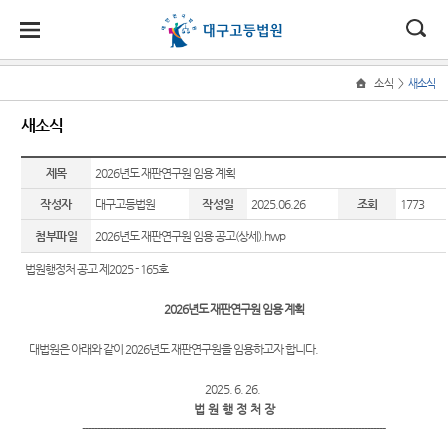
대
소
나
>
소식
새소식
Home
법
한
송
홀
법원
소식
민원
정보
소통
새소식
원
소개
소
민
안
로
소
새소식
민원안
사건검
법원에
식
개
법원장
내
색
바란다
제목
2026년도 재판연구원 임용 계획
민
국
내
소
우리법
인사말
원
작성자
대구고등법원
작성일
2025.06.26
조회
1773
원 주요
법률상
판결서
아이디
정
법
마
송
연혁
판결
담안내
사본 제
어 공모
보
첨부파일
2026년도 재판연구원 임용 공고(상세).hwp
공신청
소
원
당
조직 및
법원게
자주묻
칭찬합
법원행정처 공고 제2025 - 165호
통
전화번
시판
는질문
니다
(구
호
판결서
2026년도 재판연구원 임용 계획
포토뉴
유관기
우리법
인터넷
전
대구고
스
관안내
원 친절
열람
대법원은 아래와 같이 2026년도 재판연구원을 임용하고자 합니다.
등법원
공무원
자
E-mail
민사조
의 기능
2025. 6. 26.
Club
정안내
부패행
민
각급법
법 원 행 정 처 장
재판개
위신고
원안내
재판기
-----------------------------------------------------------------------------------------------------
원
정 및 법