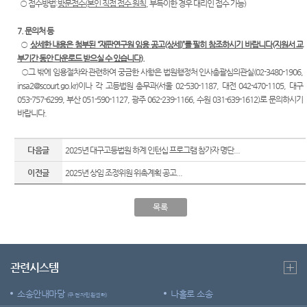
○ 접수방법:
방문접수(본인 직접 접수 원칙
, 부득이한 경우 대리인 접수 가능)
7. 문의처 등
○
상세한 내용은 첨부된 “재판연구원 임용 공고(상세)”를 필히 참조하시기 바랍니다(지원서 교
부기간 동안 다운로드 받으실 수 있습니다).
○그 밖에 임용절차와 관련하여 궁금한 사항은 법원행정처 인사총괄심의관실(02-3480-1906,
insa2@scourt.go.kr)이나 각 고등법원 총무과(서울 02-530-1187, 대전 042-470-1105, 대구
053-757-6299, 부산 051-590-1127, 광주 062-239-1166, 수원 031-639-1612)로 문의하시기
바랍니다.
다음글
2025년 대구고등법원 하계 인턴십 프로그램 참가자 명단...
이전글
2025년 상임 조정위원 위촉계획 공고...
목록
관련시스템
소송안내마당
나홀로 소송
(구 전자민원센터)