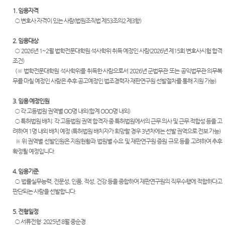
록열람
행동강
정안내
센
복사예
령위반
1. 임용자격
관할구
약
신고상
○ 변호사 자격이 있는 사람(법원조직법 제53조의2 제3항)
터)
역
담
2. 임용대상
청사안
법원견
○ 2026년 1~2월 법학전문대학원 석사학위 취득 예정인 사람(2026년 제15회 변호사시험 합격
내
학
조건)
(※ 법학전문대학원 석사학위를 취득한 사람으로서 2026년 군법무관 또는 공익법무관 의무복
보안검
정보공
무를 마칠 예정인 사람은 추후 공고예정인 법조경력자 재판연구원 선발절차를 통해 지원 가능)
색
개
3. 임용 예정인원
찾아오
○ 각 고등법원 권역별 OO명 내외(합계 OOO명 내외)
시는길
○ 특허법원 배치: 각 고등법원 권역 합격자 중 특허법원에서의 근무 의사 및 근무 적합성 등을 고
대구법
려하여 1명 내외 배치 예정 (특허법원 배치자가 희망할 경우 3년차에는 선발 권역으로 전보 가능)
원 조정
※ 위 권역별 선발인원은 지원현황과 법원별 수요 및 재판연구원 증원 규모 등을 고려하여 추후
센터
확정될 예정입니다.
4. 임용기준
○ 법률실무능력, 전문성, 인품, 적성, 건강 등을 종합하여 재판연구원의 직무수행에 적합하다고
판단되는 사람을 선발합니다.
5. 전형일정
○ 서류전형: 2025년 8월 중순경