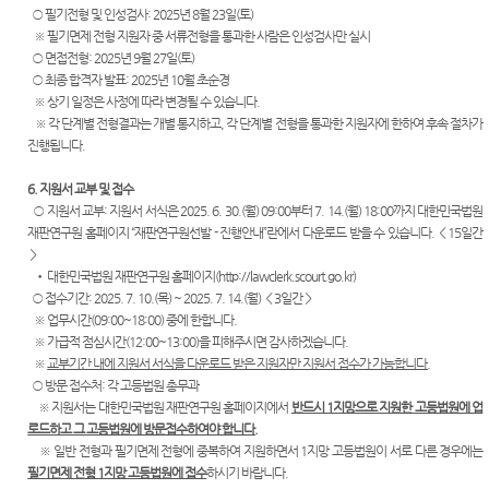
○ 필기전형 및 인성검사: 2025년 8월 23일(토)
※ 필기면제 전형 지원자 중 서류전형을 통과한 사람은 인성검사만 실시
○ 면접전형: 2025년 9월 27일(토)
○ 최종 합격자 발표: 2025년 10월 초순경
※ 상기 일정은 사정에 따라 변경될 수 있습니다.
※ 각 단계별 전형결과는 개별 통지하고, 각 단계별 전형을 통과한 지원자에 한하여 후속 절차가
진행됩니다.
6. 지원서 교부 및 접수
○ 지원서 교부: 지원서 서식은 2025. 6. 30.(월) 09:00부터 7. 14.(월) 18:00까지 대한민국법원
재판연구원 홈페이지 “재판연구원선발 - 진행안내”란에서 다운로드 받을 수 있습니다. ＜15일간
＞
• 대한민국법원 재판연구원 홈페이지(
http://lawclerk.scourt.go.kr
)
○ 접수기간: 2025. 7. 10.(목) ~ 2025. 7. 14.(월) ＜3일간＞
※ 업무시간(09:00~18:00) 중에 한합니다.
※ 가급적 점심시간(12:00~13:00)을 피해주시면 감사하겠습니다.
※
교부기간 내에 지원서 서식을 다운로드 받은 지원자만 지원서 접수가 가능합니다.
○ 방문 접수처: 각 고등법원 총무과
※ 지원서는 대한민국법원 재판연구원 홈페이지에서
반드시 1지망으로 지원한 고등법원에 업
로드하고 그 고등법원에 방문접수하여야 합니다.
※ 일반 전형과 필기면제 전형에 중복하여 지원하면서 1지망 고등법원이 서로 다른 경우에는
필기면제 전형 1지망 고등법원에 접수
하시기 바랍니다.