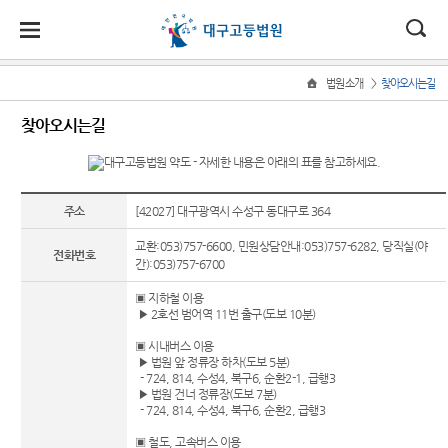
대
소
나
>
법원소개
찾아오시는길
Home
법
한
송
홀
법원
소식
민원
정보
소통
찾아오시는길
원
소개
소
민
안
로
소
새소식
민원안
사건검
법원에
식
개
법원장
내
색
바란다
민
국
내
소
우리법
인사말
원
원 주요
법률상
판결서
아이디
주소
[42027] 대구광역시 수성구 동대구로 364
정
법
마
송
연혁
판결
담안내
사본 제
어 공모
보
교환:053)757-6600, 민원상담안내:053)757-6282, 당직실(야
공신청
소
원
당
전화번호
조직 및
법원게
자주묻
칭찬합
간):053)757-6700
통
전화번
시판
는질문
니다
(구
▣ 지하철 이용
호
판결서
▶ 2호선 범어역 11번 출구(도보 10분)
포토뉴
유관기
우리법
인터넷
전
대구고
스
관안내
원 친절
열람
▣ 시내버스 이용
등법원
공무원
자
▶ 법원 앞 정류장 하차(도보 5분)
E-mail
민사조
의 기능
- 724, 814, 수성4, 북구6, 순환2-1, 급행3
Club
정안내
부패행
▶ 법원 건너 정류장(도보 7분)
민
각급법
- 724, 814, 수성4, 북구6, 순환2, 급행3
재판개
위신고
원안내
재판기
원
정 및 법
▣ 철도, 고속버스 이용