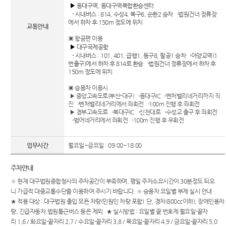
록열람
행동강
정안내
▶
동대구역, 동대구역복합환승센터
센
복사예
령위반
- 시내버스 : 814, 수성4, 북구6, 순환2 승차→법원건너 정류장
관할구
약
신고상
에서 하차 후 150m 정도에 위치
교통안내
터)
역
담
▣ 항공편 이용
▶
대구국제공항
청사안
법원견
- 시내버스 : 101, 401, 급행1, 동구8, 팔공1 승차→아양교역(1
내
학
번출구)에서 하차 후 814로 환승
→법원건너 정류장에서 하차 후
150m 정도에 위치
보안검
정보공
색
개
▣ 승용차 이용시
▶ 중앙고속도로(부산-대구)
→
동대구IC
→
벤처밸리네거리까지 직
찾아오
진
→
벤처밸리네거리에서 좌회전
→
100m 진행 후 좌회전
▶ 경부고속도로
→
북대구IC
→
신천대로
→
수성교 출구 후 좌회전
시는길
→
범어네거리에서 좌회전
→
100m 진행 후 우회전
대구법
원 조정
업무시간
월요일~금요일 : 09:00~18:00
센터
주차안내
※ 현재 대구법원종합청사의 주차공간이 부족하며, 평일 주차소요시간이 30분정도 되오
니 가급적 대중교통수단을 이용하여 주시기 바랍니다. ※ 승용차 요일별 부제 실시 안내
★ 적용 대상 : 대구법원 출입 모든 차량(민원인 차량 포함) 단, 경차(800cc이하), 장애인용차
량, 긴급자동차,법원통근버스 등은 제외 ★ 실시방법 : 요일별 끝 번호제 월요일-끝자
리 1,6 / 화요일-끝자리 2,7 / 수요일-끝자리 3,8 / 목요일-끝자리 4,9 / 금요일-끝자리 5,0